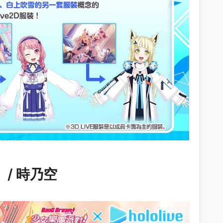
）/ 時乃空