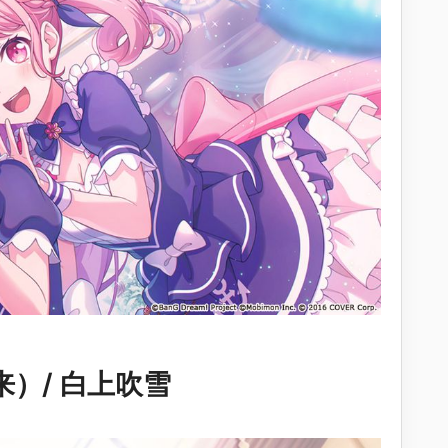
来）/ 白上吹雪