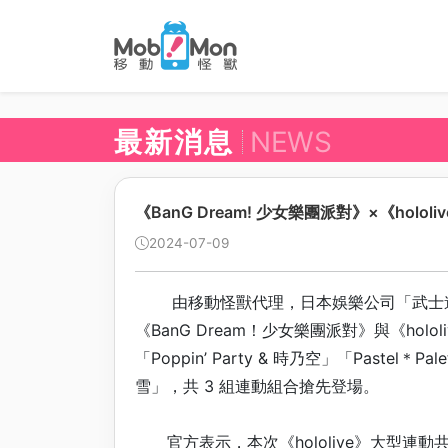
最新消息
NEWS
《BanG Dream! 少女樂團派對》×《hololiv
2024-07-09
由移動怪獸代理，日本娛樂公司「武士道（B
《BanG Dream！少女樂團派對》與《holo
「Poppin’ Party & 時乃空」「Pastel＊Pa
雪」，共 3 組連動組合搶先登場。
官方表示，本次《hololive》大型連動共有 