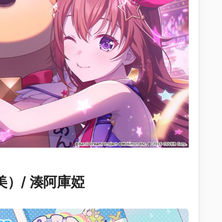
美）/ 湊阿庫婭