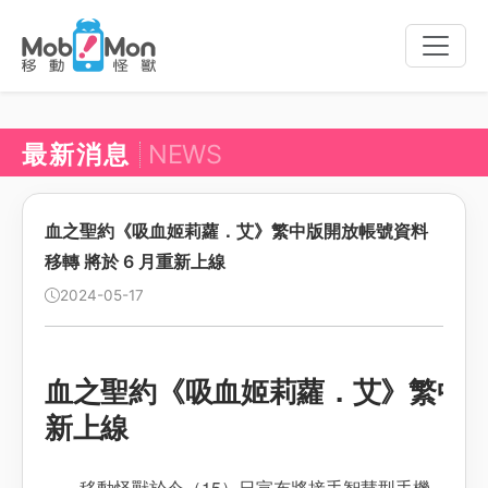
Toggle
naviga
最新消息
NEWS
血之聖約《吸血姬莉蘿．艾》繁中版開放帳號資料
移轉 將於 6 月重新上線
2024-05-17
血之聖約《吸血姬莉蘿．艾》繁中版開
新上線
移動怪獸於今（15）日宣布將接手智慧型手機