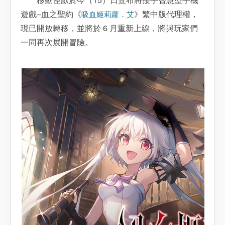
遊戲–血之聖約《
》繁中版代理權，
吸血姬莉蘿．艾
現已開放轉移，並將於 6 月重新上線，將與玩家們
一同再次展開冒險。