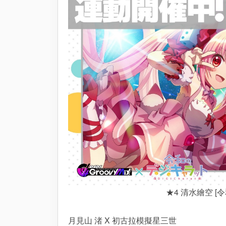
★4 清水繪空 [
月見山 渚 X 初古拉模擬星三世