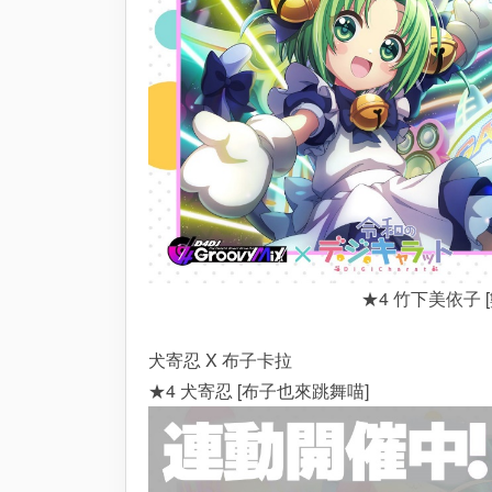
★4 竹下美依子 
犬寄忍 X 布子卡拉
★4 犬寄忍 [布子也來跳舞喵]