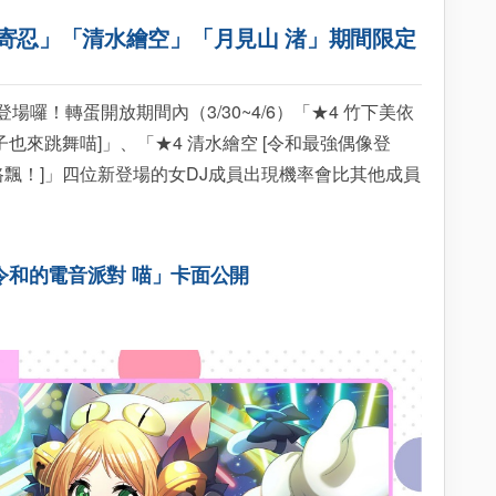
寄忍」「清水繪空」「月見山 渚」期間限定
！轉蛋開放期間內（3/30~4/6）「★4 竹下美依
布子也來跳舞喵]」、「★4 清水繪空 [令和最強偶像登
道路飄！]」四位新登場的女DJ成員出現機率會比其他成員
令和的電音派對 喵」卡面公開