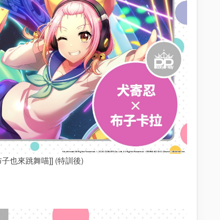
布子也來跳舞喵]] (特訓後)