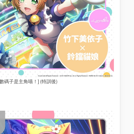
[數碼子是主角喵！] (特訓後)