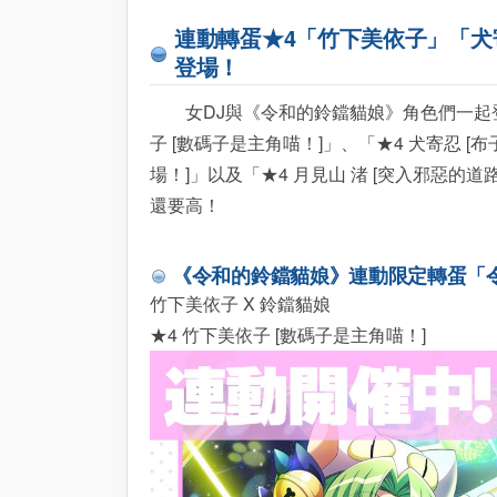
連動轉蛋★4「竹下美依子」「犬
登場！
女DJ與《令和的鈴鐺貓娘》角色們一起登場囉
子 [數碼子是主角喵！]」、「★4 犬寄忍 [
場！]」以及「★4 月見山 渚 [突入邪惡的
還要高！
《令和的鈴鐺貓娘》連動限定轉蛋「
竹下美依子 X 鈴鐺貓娘
★4 竹下美依子 [數碼子是主角喵！]