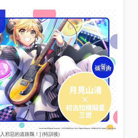
突入邪惡的道路飄！] (特訓後)