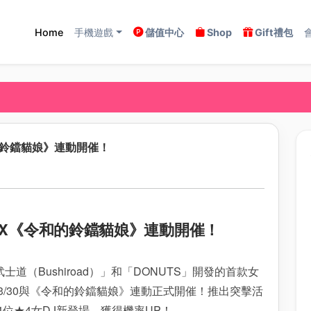
Home
手機遊戲
儲值中心
Shop
Gift禮包
令和的鈴鐺貓娘》連動開催！
音派對》X《令和的鈴鐺貓娘》連動開催！
Bushiroad）」和「DONUTS」開發的首款女
音派對》3/30與《令和的鈴鐺貓娘》連動正式開催！推出突擊活
位★4女DJ新登場，獲得機率UP！