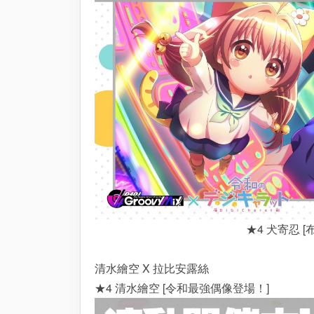
★4 犬寄忍 [
清水繪空 X 拉比安露絲
★4 清水繪空 [令和最強偶像登場！]