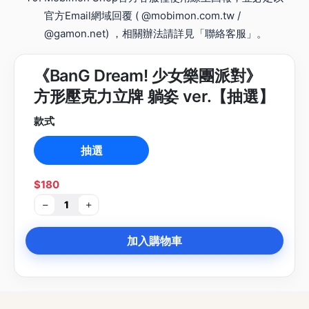
官方Email網域回覆 ( @mobimon.com.tw /
@gamon.net) ，相關辦法請詳見「聯絡客服」。
《BanG Dream! 少女樂團派對》
方形壓克力立牌 躺姿 ver.【抽選】
款式
抽選
$180