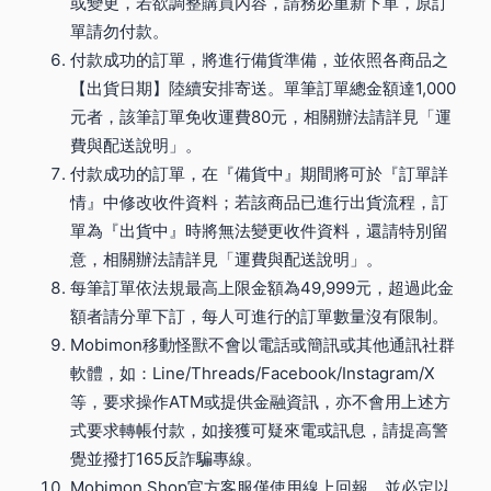
或變更，若欲調整購買內容，請務必重新下單，原訂
單請勿付款。
付款成功的訂單，將進行備貨準備，並依照各商品之
【出貨日期】陸續安排寄送。單筆訂單總金額達1,000
元者，該筆訂單免收運費80元，相關辦法請詳見「運
費與配送說明」。
付款成功的訂單，在『備貨中』期間將可於『訂單詳
情』中修改收件資料；若該商品已進行出貨流程，訂
單為『出貨中』時將無法變更收件資料，還請特別留
意，相關辦法請詳見「運費與配送說明」。
每筆訂單依法規最高上限金額為49,999元，超過此金
額者請分單下訂，每人可進行的訂單數量沒有限制。
Mobimon移動怪獸不會以電話或簡訊或其他通訊社群
軟體，如：Line/Threads/Facebook/Instagram/X
等，要求操作ATM或提供金融資訊，亦不會用上述方
式要求轉帳付款，如接獲可疑來電或訊息，請提高警
覺並撥打165反詐騙專線。
Mobimon Shop官方客服僅使用線上回報，並必定以