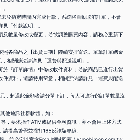
」。
若未於指定時間內完成付款，系統將自動取消訂單，不會
詳見「付款說明」。
項及數量修改或變更，若欲調整購買內容，請務必重新下
依照各商品之【出貨日期】陸續安排寄送。單筆訂單總金
80元，相關辦法請詳見「運費與配送說明」。
可於『訂單詳情』中修改收件資料；若該商品已進行出貨
收件資料，還請特別留意，相關辦法請詳見「運費與配送
99元，超過此金額者請分單下訂，每人可進行的訂單數量沒
訊或其他通訊社群軟體，如：
等，要求操作ATM或提供金融資訊，亦不會用上述方式
請提高警覺並撥打165反詐騙專線。
，並必定以官方Email網域回覆 ( @mobimon.com.tw