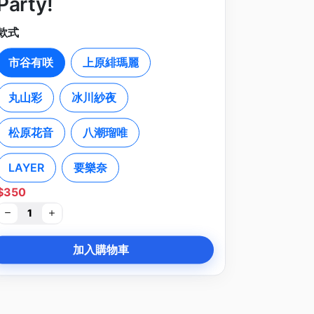
Party!
款式
市谷有咲
上原緋瑪麗
丸山彩
冰川紗夜
松原花音
八潮瑠唯
LAYER
要樂奈
$350