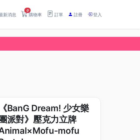
0
最新消息
購物車
訂單
註冊
登入
《BanG Dream! 少女樂
團派對》壓克力立牌
Animal×Mofu-mofu